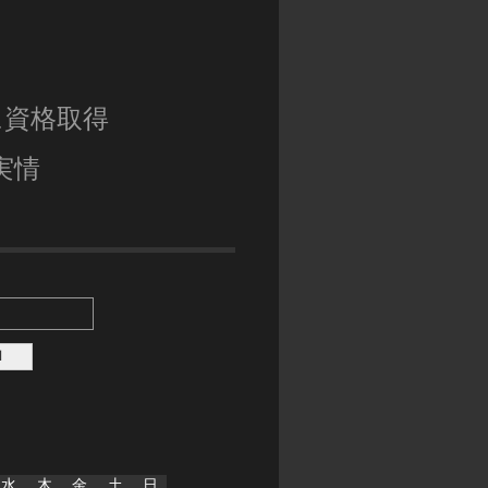
に資格取得
実情
水
木
金
土
日