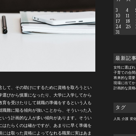
3
4
10
11
17
18
24
25
31
最新記
女性に選ばれ
子育ての合間
将来的な需要
現場に出てか
念して、その助けにするために資格を取ろうとい
計画的な資格
学選びから慎重になったり、大学に入学してから
教育を受けたりして就職の準備をするという人も
タグ
就職難に陥る傾向が強いことから、そういった入
という計画的な人が多い傾向があります。そうい
人気
介護
変
にはたらくのは確かですが、あまりに早く準備を
頃には取った資格によってなれる職業に実はあま